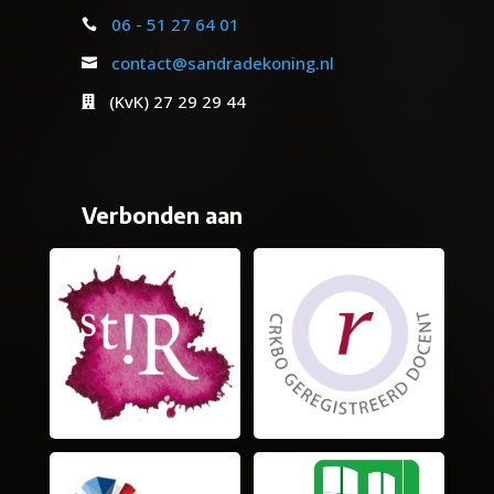
06 - 51 27 64 01

contact@sandradekoning.nl

(KvK) 27 29 29 44

Verbonden aan