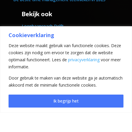
Bekijk ook
Loopbaancoach Delft
Coach voor IT
Cookieverklaring
Loopbaancoach Den Haag
Deze website maakt gebruik van functionele cookies. Deze
cookies zijn nodig om ervoor te zorgen dat de website
optimaal functioneert. Lees de
privacyverklaring
voor meer
informatie.
Door gebruik te maken van deze website ga je automatisch
akkoord met de minimale functionele cookies.
Ik begrijp het
© 2026 sandradekoning.nl, alle rechten
gerserveerd.
Mede mogelijk gemaakt door
wecre8it.nl
.