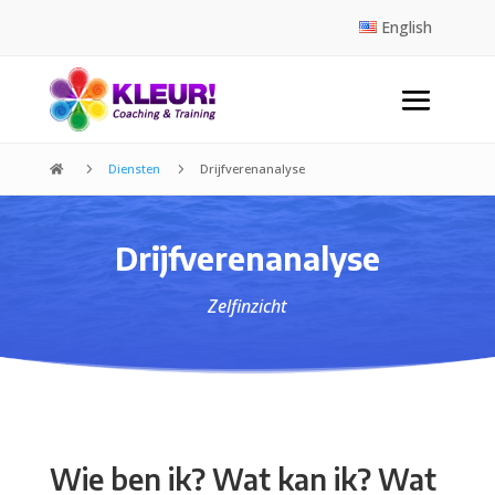
English
5
Diensten
5
Drijfverenanalyse

Drijfverenanalyse
Zelfinzicht
Wie ben ik? Wat kan ik? Wat