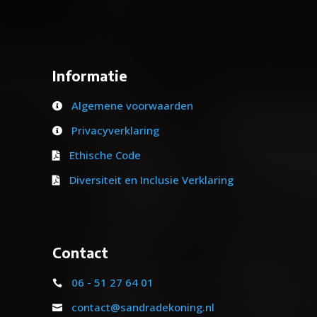
Informatie
Algemene voorwaarden

Privacyverklaring

Ethische Code

Diversiteit en Inclusie Verklaring

Contact
06 - 51 27 64 01

contact@sandradekoning.nl
