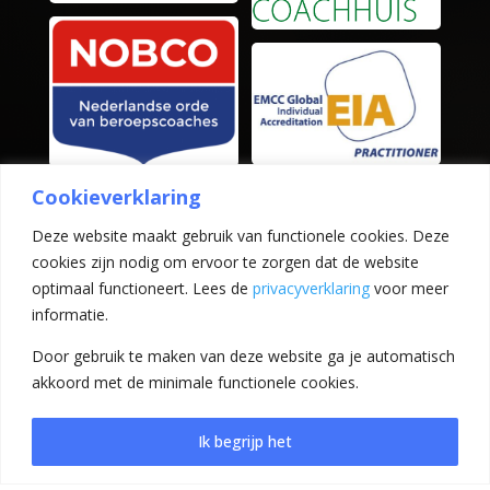
Cookieverklaring
Deze website maakt gebruik van functionele cookies. Deze
cookies zijn nodig om ervoor te zorgen dat de website
optimaal functioneert. Lees de
privacyverklaring
voor meer
Artikelen
informatie.
Drijfveren en time management
Door gebruik te maken van deze website ga je automatisch
10 tips voor minder stress en meer voldoening – in
2025
akkoord met de minimale functionele cookies.
Zelfsturing – Leiderschap – Zingeving – in 2025
De beste time management technieken in 2025
Ik begrijp het
Bekijk ook